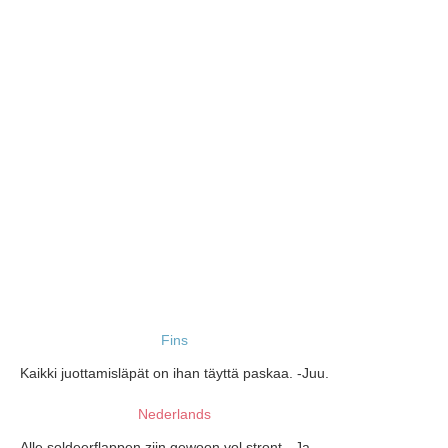
Fins
Kaikki juottamisläpät on ihan täyttä paskaa. -Juu.
Nederlands
Alle soldeerflappen zijn gewoon vol stront. -Ja.